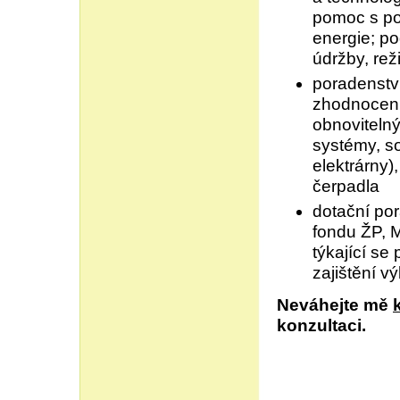
pomoc s po
energie; po
údržby, rež
poradenství
zhodnocení 
obnovitelný
systémy, so
elektrárny)
čerpadla
dotační por
fondu ŽP, 
týkající se
zajištění v
Neváhejte mě
konzultaci.