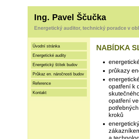
Ing. Pavel Ščučka
Energetický auditor, technický poradce v obla
Úvodní stránka
NABÍDKA S
Energetické audity
energetické
Energetický štítek budov
průkazy en
Průkaz en. náročnosti budov
energetick
Reference
opatření k
Kontakt
skutečného
opatření v
potřebných
kroků
energetick
zákazníkem
a technolog